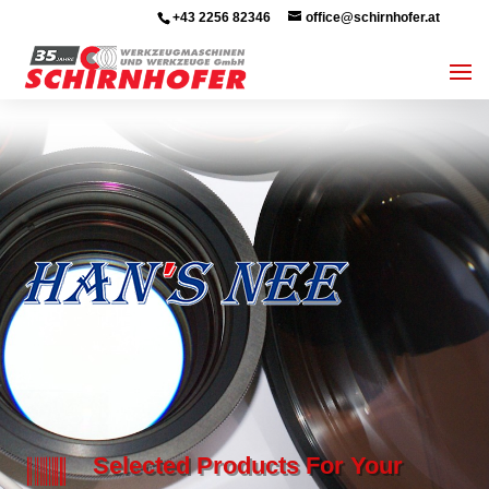
+43 2256 82346
office@schirnhofer.at

Selected Products For Your